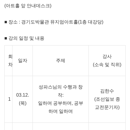
(
아트홀 앞 안내데스크
)
■ 장소
:
경기도박물관 뮤지엄아트홀
(1
층 대강당
)
■ 강의 일정 및 내용
회
강사
일자
주제
차
(
소속 및 직위
)
성파스님의 수행과 창
김한수
03.12.
작:
1
(조선일보 종
(목
)
일하며 공부하며, 공부
교전문기자)
하며 일하며