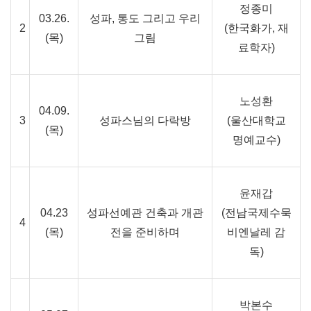
정종미
03.26.
성파, 통도 그리고 우리
2
(한국화가, 재
(목
)
그림
료학자)
노성환
04.09.
3
성파스님의 다락방
(울산대학교
(목
)
명예교수)
윤재갑
04.23
성파선예관 건축과 개관
(전남국제수묵
4
(목
)
전을 준비하며
비엔날레 감
독)
박본수