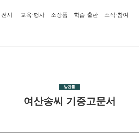
전시
교육·행사
소장품
학습·출판
소식·참여
발간물
여산송씨 기증고문서