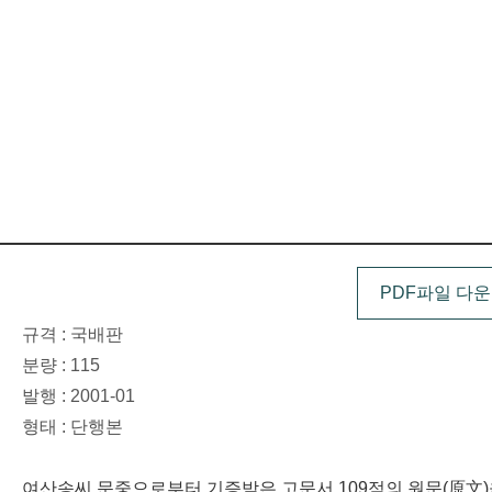
PDF파일 다
규격 : 국배판
분량 : 115
발행 : 2001-01
형태 : 단행본
여산송씨 문중으로부터 기증받은 고문서 109점의 원문(原文)