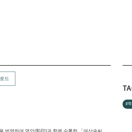
운로드
TA
#
을 번역하여 영인(影印)과 함께 수록한 「여산송씨