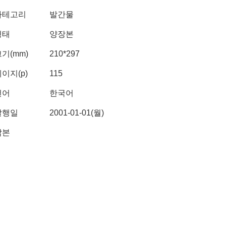
카테고리
발간물
형태
양장본
기(mm)
210*297
이지(p)
115
언어
한국어
발행일
2001-01-01(월)
납본