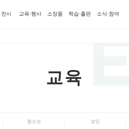
전시
교육·행사
소장품
학습·출판
소식·참여
교육
청소년
성인