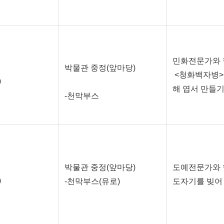
민화전문가와 
박물관 중정(앞마당)
<청화백자병>,
0
해 엽서 만들
-천막부스
박물관 중정(앞마당)
도예전문가와 
0
-천막부스(유로)
도자기를 빚어 