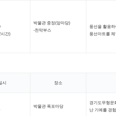
박물관 중정(앞마당)
0
풍선을 활용하
-천막부스
2시간)
풍선아트를 체
일시
장소
경기도무형문화
박물관 폭포마당
0
난 기예를 경험