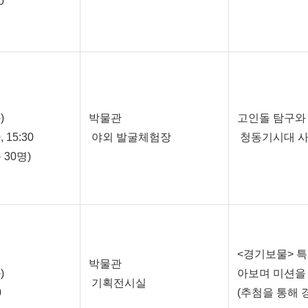
0
)
박물관
고인돌 탐구와
0, 15:30
야외 발굴체험장
청동기시대 사
 30명)
<경기보물> 
박물관
)
아보며 미션을
기획전시실
0
(추첨을 통해 