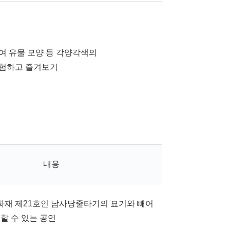
여 유물 모양 등 각양각색의
험하고 즐겨보기
내용
재 제21호인 남사당줄타기의 묘기와 빼어
할 수 있는 공연