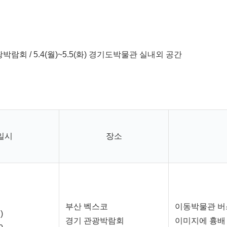
기관광박람회 / 5.4(월)~5.5(화) 경기도박물관 실내외 공간
일시
장소
부산 벡스코
이동박물관 버
)
경기 관광박람회
이미지에 흉배