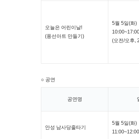
5월 5일(화)
오늘은 어린이날!
10:00~17:0
(풍선아트 만들기)
(오전/오후, 
○ 공연
공연명
5월 5일(화)
안성 남사당줄타기
11:00~12:0