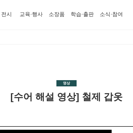
전시
교육·행사
소장품
학습·출판
소식·참여
영상
[수어 해설 영상] 철제 갑옷