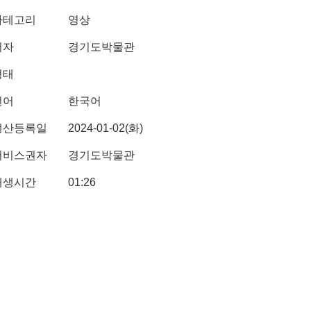
카테고리
영상
저자
경기도박물관
형태
언어
한국어
생산등록일
2024-01-02(화)
서비스권자
경기도박물관
재생시간
01:26