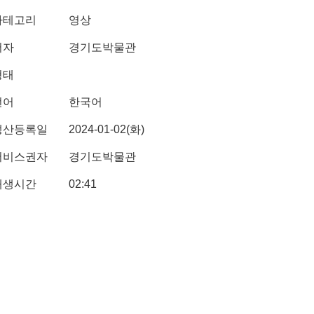
카테고리
영상
저자
경기도박물관
형태
언어
한국어
생산등록일
2024-01-02(화)
서비스권자
경기도박물관
재생시간
02:41