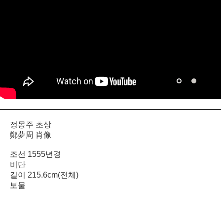
정몽주 초상
鄭夢周 肖像
조선 1555년경
비단
길이 215.6cm(전체)
보물