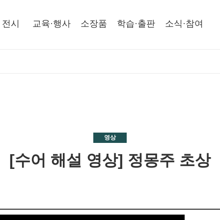
전시
교육·행사
소장품
학습·출판
소식·참여
영상
[수어 해설 영상] 정몽주 초상