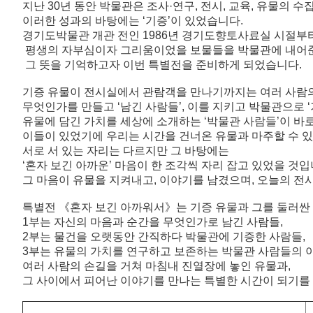
지난
30
년 동안 박물관은 조사
·
연구
,
전시
,
교육
,
유물의 수집
이러한 성과의 바탕에는
‘
기증
’
이 있었습니다
.
경기도박물관 개관 전인
1986
년 경기도향토사료실 시절부
평생의 자부심이자 그리움이었을 보물들을 박물관에 내어준
그 뜻을 기억하고자 이번 특별전을 준비하게 되었습니다
.
기증 유물이 전시실에서 관람객을 만나기까지는 여러 사람
무엇인가를 만들고
‘
남긴 사람들
’,
이를 지키고 박물관으로
‘
유물에 담긴 가치를 세상에 소개하는
‘
박물관 사람들
’
이 바
이들이 있었기에 우리는 시간을 건너온 유물과 마주할 수 
서로 서 있는 자리는 다르지만 그 바탕에는
‘
혼자 보긴 아까운
’
마음이 한 조각씩 자리 잡고 있었을 것
그 마음이 유물을 지켜내고
,
이야기를 남겼으며
,
오늘의 전
특별전 《혼자 보긴 아까워서》는 기증 유물과 그를 둘러싼
1
부는 자신의 마음과 순간을 무엇인가로 남긴 사람들
,
2
부는 물건을 오랫동안 간직하다 박물관에 기증한 사람들
,
3
부는 유물의 가치를 연구하고 보존하는 박물관 사람들의
여러 사람의 손길을 거쳐 마침내 진열장에 놓인 유물과
,
그 사이에서 피어난 이야기를 만나는 특별한 시간이 되기를