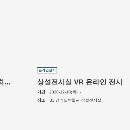
온라인전시
실감영상실 《경기사대부 잔치로의 초대》
상설전시실 VR 온라인 전시
기간
2020-12-10(목) ~
장소
B1 경기도박물관 상설전시실