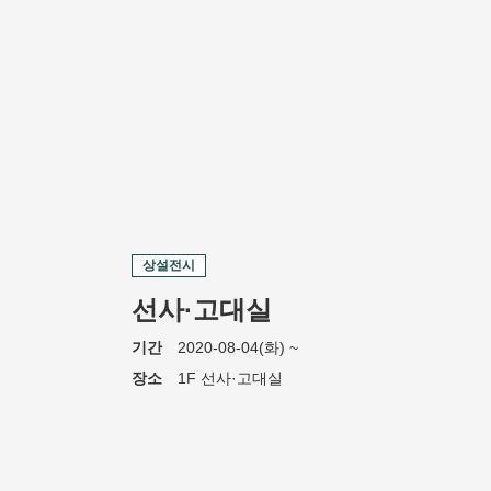
상설전시
선사·고대실
기간
2020-08-04(화) ~
장소
1F 선사·고대실