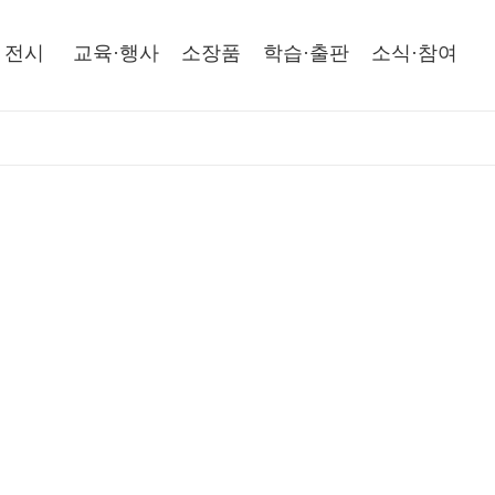
전시
교육·행사
소장품
학습·출판
소식·참여