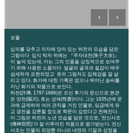
보물
심의를 갖추고 의자에 앉아 있는 허전의 모습을 담은
그림이다
.
입식 탁자 위에는 『주자대전(朱子大全)』
이 놓여 있는데, 이는 그의 인품을 상징적으로 보여주
기 위해 사용된 소품이다
.
얼굴의 굴곡과 질감이 매우
섬세하게 표현되었고
,
옷의 그림자도 입체감을 잘 살
리고 있다. 화가에 대한 기록은 없으나 뛰어난 솜씨를
지닌 화가의 작품으로 보인다.
허전
(
許傳
, 1797-1886)
은 조선 후기의 문신으로 본관
은 양천
(
陽川
),
호는 성재
(
性齋
)
이다. 그는
1835
년에 문
과에 급제하여 여러 관직을 거친 인물로, 임금에게 유
교 경전을 강론할 정도로 학문이 깊었다고 전해진다.
이 그림은 허전의 노년 모습을 담은 것으로, '전신사조
(
傳神寫照
)
'가 잘 이루어진 작품으로 평가받는다. 전신
사조는 인물의 외양뿐 아니라 내면의 기질과 성정을