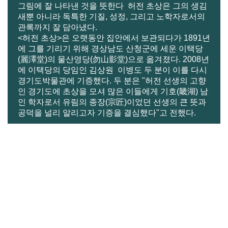
그림에 잘 나타낸 것을 뜻한다
.
허전 초상은 그의 생김
새뿐 아니라 독특한 기질, 성정, 그리고 노학자로서의
관록까지 잘 담아냈다
.
<
허전 초상
>
은 오랫동안 집안에서 보관되다가
1891
년
에 그를 기리기 위해 경상남도 산청군에 세운 이택당
(麗澤堂)의 물산영당(勿山影堂)으로 옮겨졌다
. 2008
년
에 이택당의 당임인 김상원
,
이병도 두 분이 이를 다시
경기도박물관에 기증했다. 두 분은 "허전 선생의 고향
인 경기도에 초상을 모셔 많은 이들에게 기호(畿湖) 남
인 학자로서 유림의 종장(宗匠)이었던 선생의 큰 뜻과
공덕을 널리 알리고자 기증을 결심했다"고 전했다.
다른 유물 보기