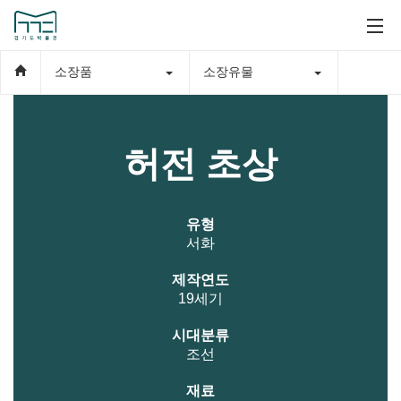
소장품
소장유물
허전 초상
유형
서화
제작연도
19세기
시대분류
조선
재료