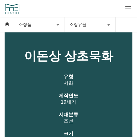
소장품
소장유물
이돈상 상초묵화
유형
서화
제작연도
19세기
시대분류
조선
크기