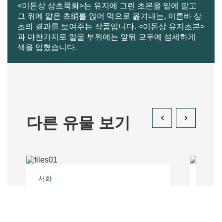
<이돈상 상초묵화>는 유지에 그린 초본을 밑에 깔고
그 위에 얇은 초綃를 얹어 먹으로 옮겨내는, 이른바 상
초의 결과를 보여주는 작품입니다. <이돈상 유지초본>
과 마찬가지로 얼굴 부위에는 앞뒤 모두에 섬세하게
색을 입혔습니다.
다른 유물 보기
서화
민속
책가도
유한갈