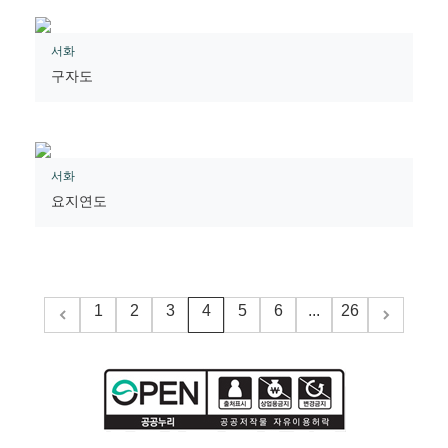
서화
구자도
서화
요지연도
1
2
3
4
5
6
...
26